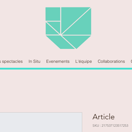
s spectacles
In Situ
Evenements
L'équipe
Collaborations
Article
SKU : 217537123517253