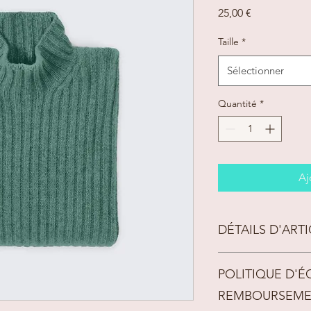
Prix
25,00 €
Taille
*
Sélectionner
Quantité
*
Aj
DÉTAILS D'ART
Détails d'article. Sais
POLITIQUE D'
l'article : taille, mati
emplacement est idéa
REMBOURSEM
cet article à vos client