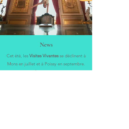
News
Cet été, les
Visites Vivantes
se déclinent à
Mons en juillet et à Poissy en septembre.
En
parallèle,
Carmen
part en tournée à
L'Aula Magna à Louvain-la-Neuve en
août.
Découvrez les dates en cliquant
ici
.